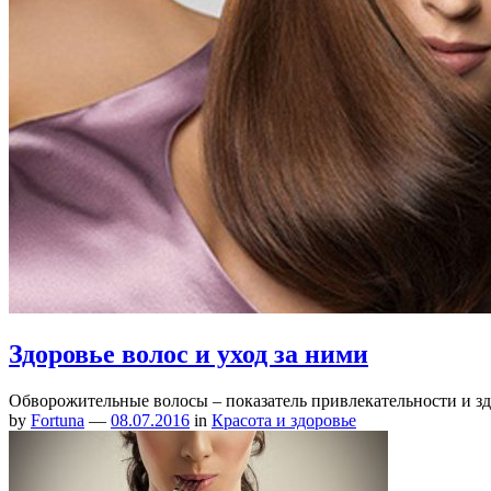
Здоровье волос и уход за ними
Обворожительные волосы – показатель привлекательности и 
by
Fortuna
—
08.07.2016
in
Красота и здоровье