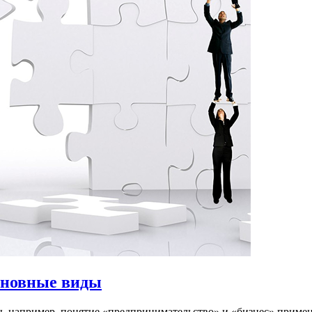
сновные виды
ы, например, понятие «предпринимательство» и «бизнес» прим