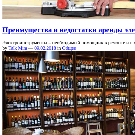
Преимущества и недостатки аренды эл
Электроинструменты – необходимый помощник в ремонте и в 
by
Talk Mira
—
09.02.2018
in
Общее