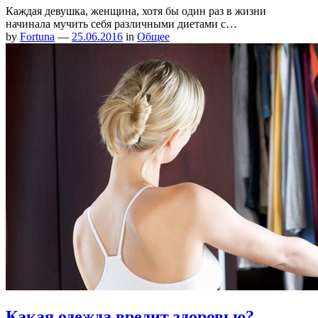
Каждая девушка, женщина, хотя бы один раз в жизни
начинала мучить себя различными диетами с…
by
Fortuna
—
25.06.2016
in
Общее
Какая одежда вредит здоровью?