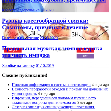
Красота и здоровье
24.09.2020
Разрыв крестообразной связки:
Симптомы, причины и лечение
Болезни и их лечение
20.03.2020
Правильная мужская зимняя куртка –
это часть имиджа
Хозяйке на заметку
01.10.2019
Свежие публикации!
Полезная информация о системах вентиляции
4 года ago
Важность переработки отходов и почему мы должны их
утилизировать
4 года ago
Инфекции, передающиеся половым путем: Часто
задаваемые вопросы для гинекологов
5 лет ago
Лазерная эпиляция спины у женщин: показания,