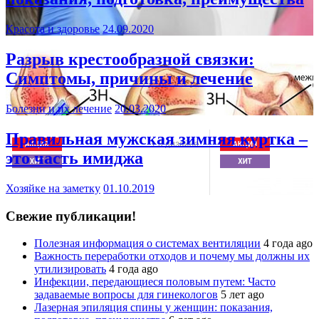
Красота и здоровье
24.09.2020
Разрыв крестообразной связки:
Симптомы, причины и лечение
Болезни и их лечение
20.03.2020
Правильная мужская зимняя куртка –
это часть имиджа
Хозяйке на заметку
01.10.2019
Свежие публикации!
Полезная информация о системах вентиляции
4 года ago
Важность переработки отходов и почему мы должны их
утилизировать
4 года ago
Инфекции, передающиеся половым путем: Часто
задаваемые вопросы для гинекологов
5 лет ago
Лазерная эпиляция спины у женщин: показания,