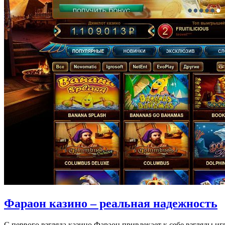
Фараон казино – реальная надежность
С первого взгляда казино Фараон привлекает к себе взгляды 