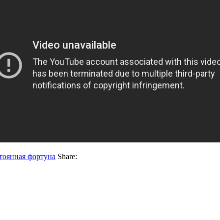
тоянная фортуна
Share: