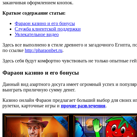
заканчивая оформлением кнопок.
Краткое содержание статьи:
Фараон казино и его бонусы
Служба клиентской поддержки
Увлекательное видео
Здесь все выполнено в стиле древнего и загадочного Египта, 
по ссылке
http://pharaonbet.ru
.
Здесь себя будут комфортно чувствовать не только опытные ге
Фараон казино и его бонусы
Данный вид азартного досуга имеет огромный успех и популярн
выиграть приличную сумму денег.
Казино онлайн Фараон предлагает больший выбор для своих игр
рулетки, карточные игры и
прочие развлечения
.