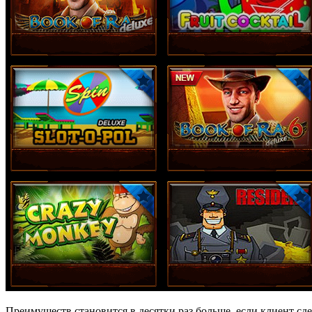
Преимуществ становится в десятки раз больше, если клиент сд