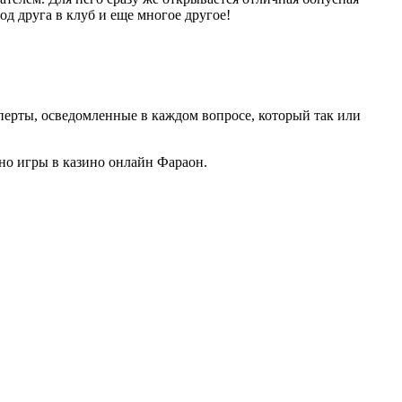
од друга в клуб и еще многое другое!
сперты, осведомленные в каждом вопросе, который так или
ьно игры в казино онлайн Фараон.