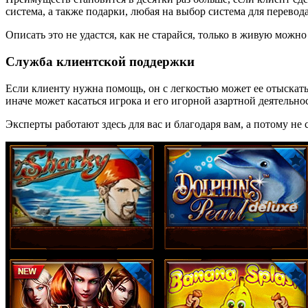
система, а также подарки, любая на выбор система для перевод
Описать это не удастся, как не старайся, только в живую можн
Служба клиентской поддержки
Если клиенту нужна помощь, он с легкостью может ее отыскать
иначе может касаться игрока и его игорной азартной деятельнос
Эксперты работают здесь для вас и благодаря вам, а потому н