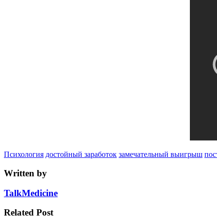
Психология
достойный заработок
замечательный выигрыш
пос
Written by
TalkMedicine
Related Post