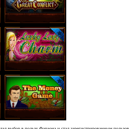
елал выбор в пользу Фараона и стал зарегистрированным пользов