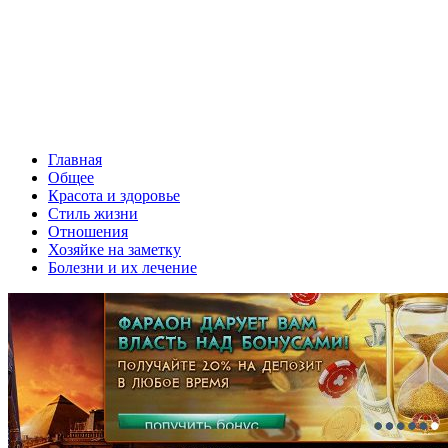
Главная
Общее
Красота и здоровье
Стиль жизни
Отношения
Хозяйке на заметку
Болезни и их лечение