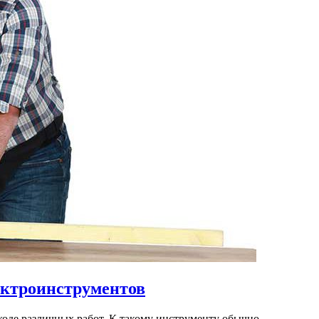
ектроинструментов
ходе различных работ. К такому инструменту обычно…