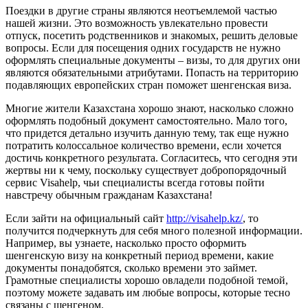
Поездки в другие страны являются неотъемлемой частью
нашей жизни. Это возможность увлекательно провести
отпуск, посетить родственников и знакомых, решить деловые
вопросы. Если для посещения одних государств не нужно
оформлять специальные документы – визы, то для других они
являются обязательными атрибутами. Попасть на территорию
подавляющих европейских стран поможет шенгенская виза.
Многие жители Казахстана хорошо знают, насколько сложно
оформлять подобный документ самостоятельно. Мало того,
что придется детально изучить данную тему, так еще нужно
потратить колоссальное количество времени, если хочется
достичь конкретного результата. Согласитесь, что сегодня эти
жертвы ни к чему, поскольку существует добропорядочный
сервис Visahelp, чьи специалисты всегда готовы пойти
навстречу обычным гражданам Казахстана!
Если зайти на официальный сайт
http://visahelp.kz/
, то
получится подчеркнуть для себя много полезной информации.
Например, вы узнаете, насколько просто оформить
шенгенскую визу на конкретный период времени, какие
документы понадобятся, сколько времени это займет.
Грамотные специалисты хорошо овладели подобной темой,
поэтому можете задавать им любые вопросы, которые тесно
связаны с шенгеном.