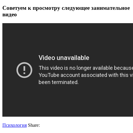
Советуем к просмотру следующее занимательное
видео
Психология
Share: