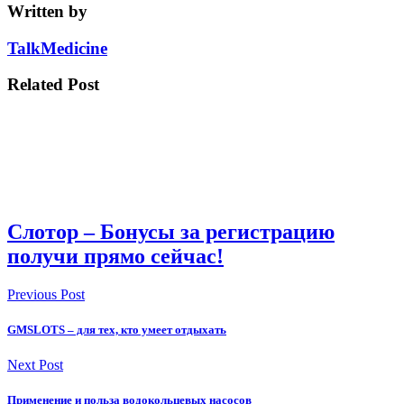
Written by
TalkMedicine
Related Post
Слотор – Бонусы за регистрацию
получи прямо сейчас!
Previous Post
GMSLOTS – для тех, кто умеет отдыхать
Next Post
Применение и польза водокольцевых насосов