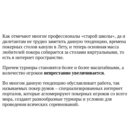
Как отмечают многие профессионалы «старой школы», да и
дилетантам не трудно заметить данную тенденцию, времена
покерных столов канули в Лету, и теперь основная масса
любителей покера собирается за столами виртуальными, то
есть в интернет пространстве.
Причем турниры становятся более и более масштабными, а
количество игроков
непрестанно увеличивается
.
Во многом данную тенденцию обуславливает работа, так
называемых покер румов – специализированных интернет
порталов, которые агломерируют покерных игроков со всего
мира, создают разнообразные турниры и условии для
проведения всяческих соревнований.