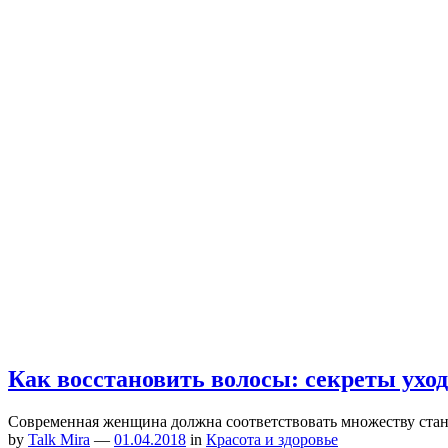
Как восстановить волосы: секреты ухо
Современная женщина должна соответствовать множеству ста
by
Talk Mira
—
01.04.2018
in
Красота и здоровье