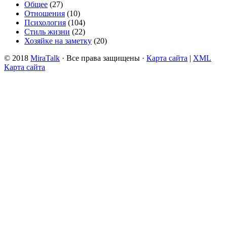
Общее
(27)
Отношения
(10)
Психология
(104)
Стиль жизни
(22)
Хозяйке на заметку
(20)
© 2018
MiraTalk
· Все права защищены ·
Карта сайта
|
XML
Карта сайта