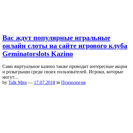
Вас ждут популярные игральные
онлайн слоты на сайте игрового клуба
Geminatorslots Kazino
Само виртуальное казино также проводит интересные акции
и розыгрыши среди своих пользователей. Игроки, которые
могут…
by
Talk Mira
—
17.07.2018
in
Психология