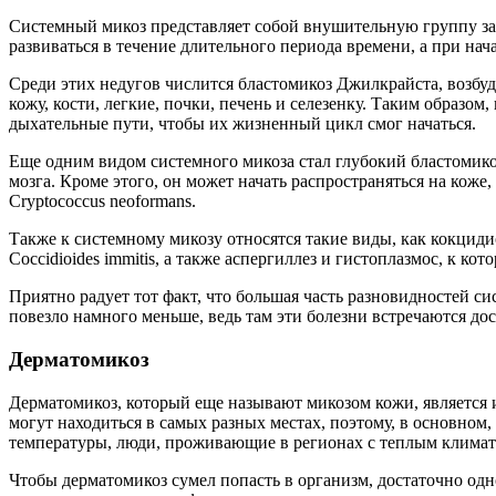
Системный микоз представляет собой внушительную группу заб
развиваться в течение длительного периода времени, а при нача
Среди этих недугов числится бластомикоз Джилкрайста, возбуди
кожу, кости, легкие, почки, печень и селезенку. Таким образом
дыхательные пути, чтобы их жизненный цикл смог начаться.
Еще одним видом системного микоза стал глубокий бластомикоз
мозга. Кроме этого, он может начать распространяться на кож
Cryptococcus neoformans.
Также к системному микозу относятся такие виды, как кокциди
Coccidioides immitis, а также аспергиллез и гистоплазмос, к ко
Приятно радует тот факт, что большая часть разновидностей си
повезло намного меньше, ведь там эти болезни встречаются дос
Дерматомикоз
Дерматомикоз, который еще называют микозом кожи, является
могут находиться в самых разных местах, поэтому, в основном,
температуры, люди, проживающие в регионах с теплым климатом
Чтобы дерматомикоз сумел попасть в организм, достаточно од