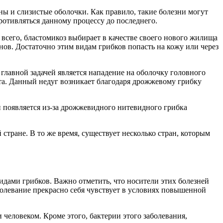
ы и слизистые оболочки. Как правило, такие болезни могут
противляться данному процессу до последнего.
е всего, бластомикоз выбирает в качестве своего нового жилища
анов. Достаточно этим видам грибков попасть на кожу или через
главной задачей является нападение на оболочку головного
ста. Данный недуг возникает благодаря дрожжевому грибку
й появляется из-за дрожжевидного нитевидного грибка
стране. В то же время, существует несколько стран, которым
ами грибков. Важно отметить, что носители этих болезней
аболевание прекрасно себя чувствует в условиях повышенной
человеком. Кроме этого, бактерии этого заболевания,