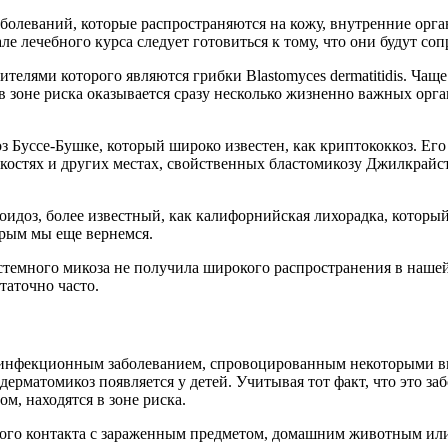
олеваний, которые распространяются на кожу, внутренние орган
ле лечебного курса следует готовиться к тому, что они будут со
телями которого являются грибки Blastomyces dermatitidis. Чащ
, в зоне риска оказывается сразу несколько жизненно важных орг
 Буссе-Бушке, который широко известен, как криптококкоз. Его 
е, костях и других местах, свойственных бластомикозу Джилкрай
оидоз, более известный, как калифорнийская лихорадка, которы
торым мы еще вернемся.
стемного микоза не получила широкого распространения в нашей 
таточно часто.
 инфекционным заболеванием, спровоцированным некоторыми вид
 дерматомикоз появляется у детей. Учитывая тот факт, что это з
, находятся в зоне риска.
ного контакта с зараженным предметом, домашним животным или 