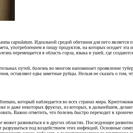
lasma capsulatum. Идеальной средой обитания для него является
та, употреблением в пищу продуктов, на которых оседает эта ин
лезнь перемещается в область горла, языка и ушей, где создаютс
ательных путей, болезнь во многом напоминает проявление тубер
ния, оставляют едва заметные рубцы. Нельзя не сказать о том, ч
oformans, который наблюдается во всех странах мира. Криптокок
локе и даже некоторых фруктах, из которых, в дальнейшем, дела
овать. Важно отметить, что болезнь быстро переходит в хрониче
ние может развиваться и в других областях. Последующее развит
т разрушаться под воздействием этих инфекций. Основные симпт