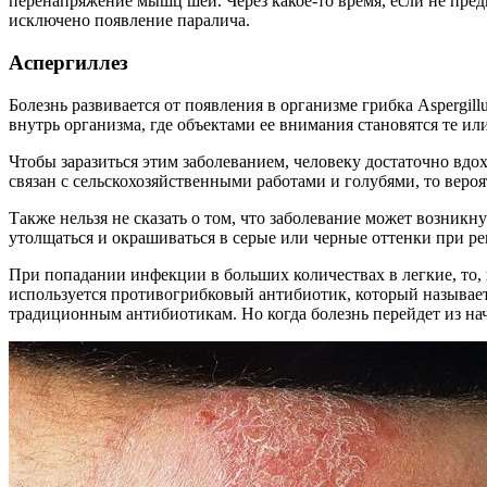
перенапряжение мышц шеи. Через какое-то время, если не пр
исключено появление паралича.
Аспергиллез
Болезнь развивается от появления в организме грибка Aspergil
внутрь организма, где объектами ее внимания становятся те ил
Чтобы заразиться этим заболеванием, человеку достаточно вдохн
связан с сельскохозяйственными работами и голубями, то веро
Также нельзя не сказать о том, что заболевание может возник
утолщаться и окрашиваться в серые или черные оттенки при р
При попадании инфекции в больших количествах в легкие, то, 
используется противогрибковый антибиотик, который называетс
традиционным антибиотикам. Но когда болезнь перейдет из на