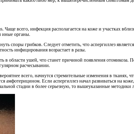
едпринимать каких-либо мер, к вышеперечисленным симптомам д
lus. Чаще всего, инфекция располагается на коже и участках вбл
и иные органы.
уть споры грибков. Следует отметить, что аспергиллез является 
ятность инфицирования возрастает в разы.
нуть в области ушей, что станет причиной появления отомикоза.
егулярном расчесывании.
вероятнее всего, начнутся стремительные изменения в тканях, ч
я амфотерицином. Если аспергиллез начал развиваться на коже,
чальной стадии в более серьезную, то вышеуказанные методики 