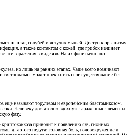
 помет цыплят, голубей и летучих мышей. Доступ к организму
фекция, а также контактом с кожей, где грибок начинает
я очаги заражения в виде язв. На их фоне начинают
кулеза, но лишь на ранних этапах. Чаще всего возникают
то гистоплазмоз может прекратить свое существование без
коз еще называют торулезом и европейским бластомикозом.
ют соки. Человеку достаточно вдохнуть зараженные элементы
скую фазу.
ие криптококкоза приводит к появлению язв, гнойных
омы для этого недуга: головная боль, головокружение и