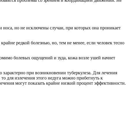
обавятся проблемы со зрением и координацией движений. Не
изи носа, но не исключены случаи, при которых она проникает
крайне редкой болезнью, но, тем не менее, если человек тесно
 Помимо болевых ощущений и зуда, кожа возле ушей начнет
то характерно при возникновении туберкулеза. Для лечения
 то для излечения этого недуга можно прибегнуть к
лечения могут показать крайне низкий процент эффективности.