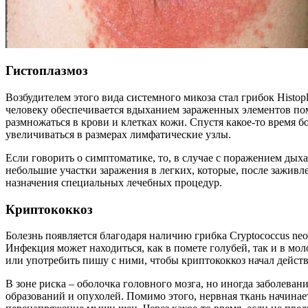
Гистоплазмоз
Возбудителем этого вида системного микоза стал грибок Histop
человеку обеспечивается вдыханием зараженных элементов поме
размножаться в крови и клетках кожи. Спустя какое-то время бо
увеличиваться в размерах лимфатические узлы.
Если говорить о симптоматике, то, в случае с поражением дых
небольшие участки заражения в легких, которые, после заживле
назначения специальных лечебных процедур.
Криптококкоз
Болезнь появляется благодаря наличию грибка Cryptococcus ne
Инфекция может находиться, как в помете голубей, так и в мо
или употребить пишу с ними, чтобы криптококкоз начал действ
В зоне риска – оболочка головного мозга, но иногда заболева
образований и опухолей. Помимо этого, нервная ткань начинае