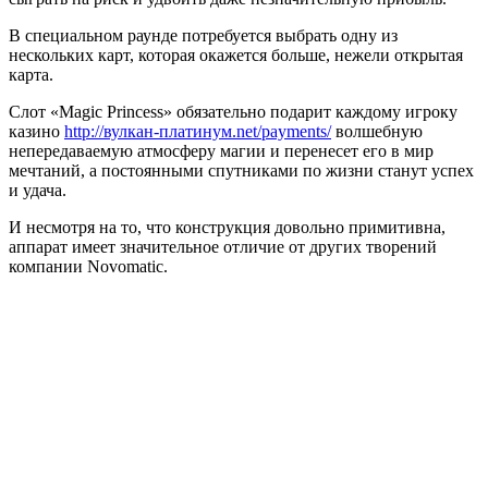
В специальном раунде потребуется выбрать одну из
нескольких карт, которая окажется больше, нежели открытая
карта.
Слот «Magic Princess» обязательно подарит каждому игроку
казино
http://вулкан-платинум.net/payments/
волшебную
непередаваемую атмосферу магии и перенесет его в мир
мечтаний, а постоянными спутниками по жизни станут успех
и удача.
И несмотря на то, что конструкция довольно примитивна,
аппарат имеет значительное отличие от других творений
компании Novomatic.