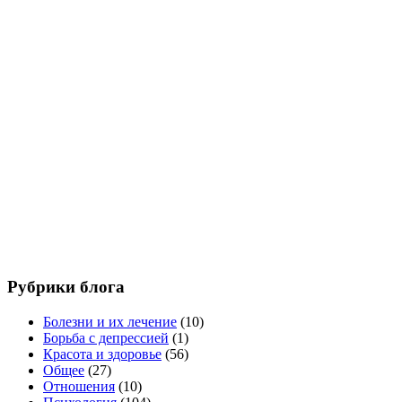
Рубрики блога
Болезни и их лечение
(10)
Борьба с депрессией
(1)
Красота и здоровье
(56)
Общее
(27)
Отношения
(10)