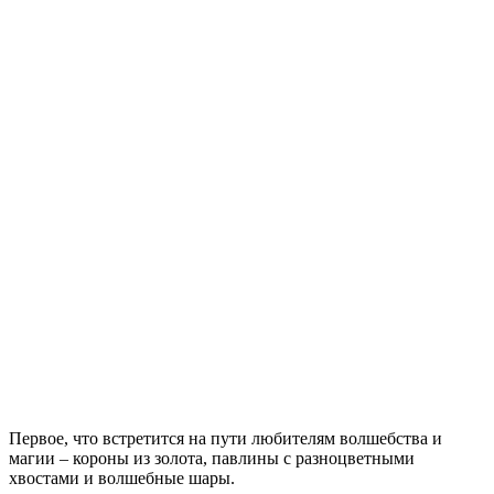
Первое, что встретится на пути любителям волшебства и
магии – короны из золота, павлины с разноцветными
хвостами и волшебные шары.