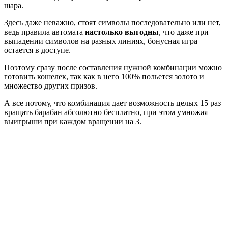
шара.
Здесь даже неважно, стоят символы последовательно или нет,
ведь правила автомата
настолько выгодны
, что даже при
выпадении символов на разных линиях, бонусная игра
остается в доступе.
Поэтому сразу после составления нужной комбинации можно
готовить кошелек, так как в него 100% польется золото и
множество других призов.
А все потому, что комбинация дает возможность целых 15 раз
вращать барабан абсолютно бесплатно, при этом умножая
выигрыши при каждом вращении на 3.