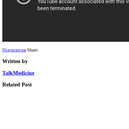
Психология
Share:
Written by
TalkMedicine
Related Post