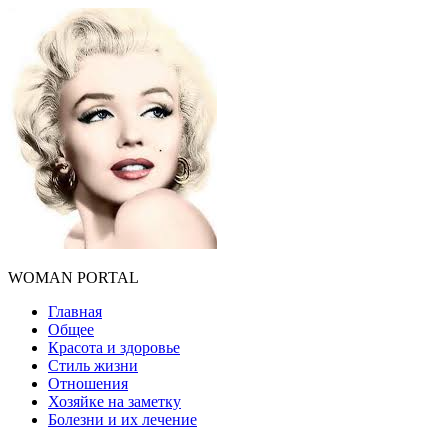
WOMAN PORTAL
Главная
Общее
Красота и здоровье
Стиль жизни
Отношения
Хозяйке на заметку
Болезни и их лечение