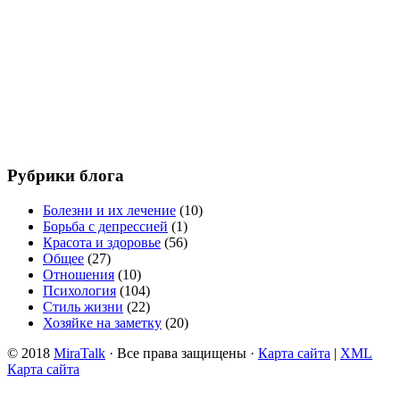
Рубрики блога
Болезни и их лечение
(10)
Борьба с депрессией
(1)
Красота и здоровье
(56)
Общее
(27)
Отношения
(10)
Психология
(104)
Стиль жизни
(22)
Хозяйке на заметку
(20)
© 2018
MiraTalk
· Все права защищены ·
Карта сайта
|
XML
Карта сайта