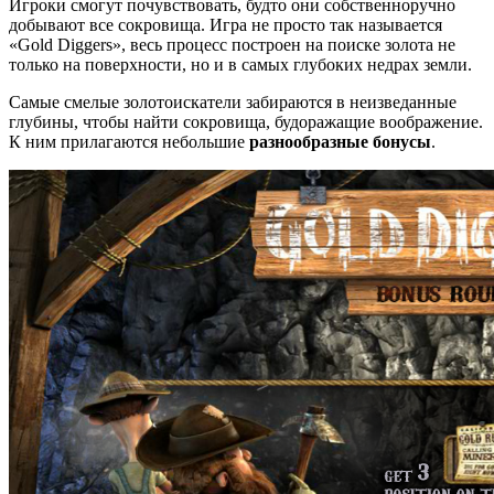
Игроки смогут почувствовать, будто они собственноручно
добывают все сокровища. Игра не просто так называется
«Gold Diggers», весь процесс построен на поиске золота не
только на поверхности, но и в самых глубоких недрах земли.
Самые смелые золотоискатели забираются в неизведанные
глубины, чтобы найти сокровища, будоражащие воображение.
К ним прилагаются небольшие
разнообразные бонусы
.