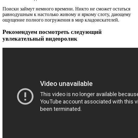
Поиски займут немного времени. Никто не сможет остаться
равнодушным к настолько живому и яркому слоту, дающему
ощущение полного погружения в мир кладоискателей.
Рекомендуем посмотреть следующий
увлекательный видеоролик