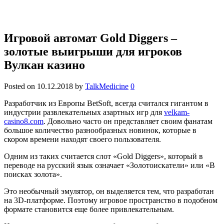
Игровой автомат Gold Diggers –
золотые выигрыши для игроков
Вулкан казино
Posted on
10.12.2018
by
TalkMedicine
0
Разработчик из Европы BetSoft, всегда считался гигантом в
индустрии развлекательных азартных игр для
velkam-
casino8.com
. Довольно часто он представляет своим фанатам
большое количество разнообразных новинок, которые в
скором времени находят своего пользователя.
Одним из таких считается слот «Gold Diggers», который в
переводе на русский язык означает «Золотоискатели» или «В
поисках золота».
Это необычный эмулятор, он выделяется тем, что разработан
на 3D-платформе. Поэтому игровое пространство в подобном
формате становится еще более привлекательным.