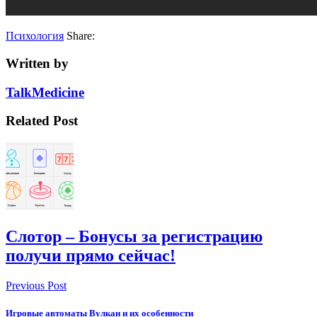
Психология
Share:
Written by
TalkMedicine
Related Post
Слотор – Бонусы за регистрацию
получи прямо сейчас!
Previous Post
Игровые автоматы Вулкан и их особенности