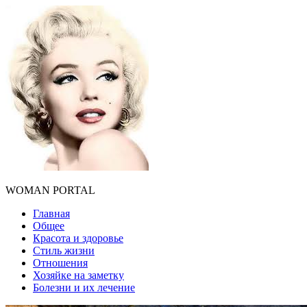
WOMAN PORTAL
Главная
Общее
Красота и здоровье
Стиль жизни
Отношения
Хозяйке на заметку
Болезни и их лечение