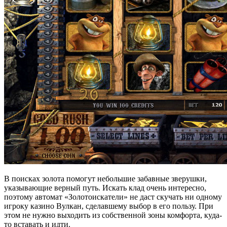
В поисках золота помогут небольшие забавные зверушки,
указывающие верный путь. Искать клад очень интересно,
поэтому автомат «Золотоискатели» не даст скучать ни одному
игроку казино Вулкан, сделавшему выбор в его пользу. При
этом не нужно выходить из собственной зоны комфорта, куда-
то вставать и идти.