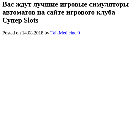
Вас ждут лучшие игровые симуляторы
автоматов на сайте игрового клуба
Супер Slots
Posted on
14.08.2018
by
TalkMedicine
0