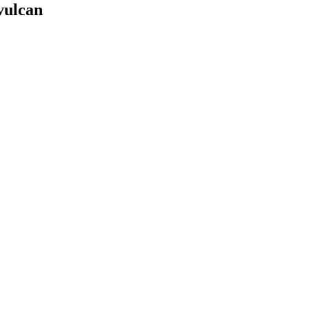
vulcan