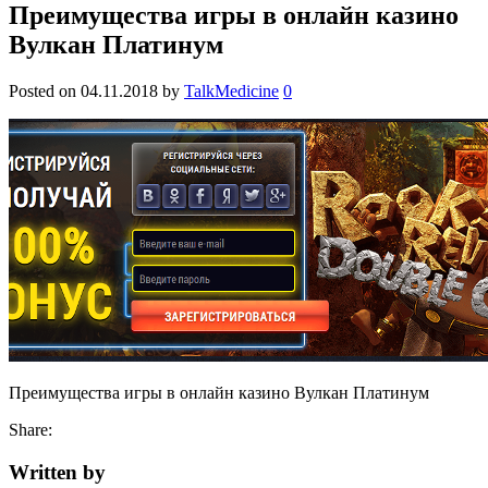
Преимущества игры в онлайн казино
Вулкан Платинум
Posted on
04.11.2018
by
TalkMedicine
0
Преимущества игры в онлайн казино Вулкан Платинум
Share:
Written by