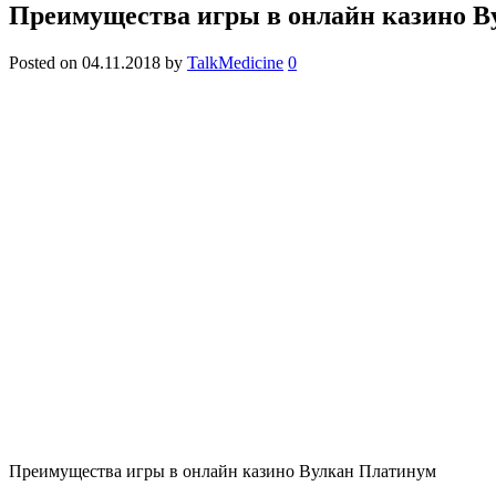
Преимущества игры в онлайн казино В
Posted on
04.11.2018
by
TalkMedicine
0
Преимущества игры в онлайн казино Вулкан Платинум