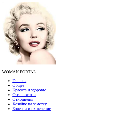
WOMAN PORTAL
Главная
Общее
Красота и здоровье
Стиль жизни
Отношения
Хозяйке на заметку
Болезни и их лечение