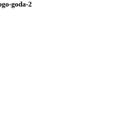
ogo-goda-2