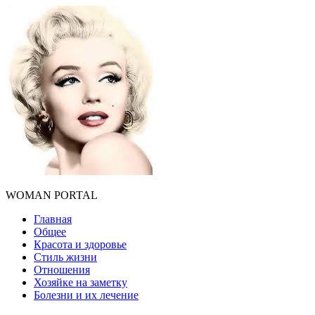
WOMAN PORTAL
Главная
Общее
Красота и здоровье
Стиль жизни
Отношения
Хозяйке на заметку
Болезни и их лечение