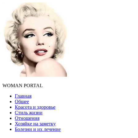
WOMAN PORTAL
Главная
Общее
Красота и здоровье
Стиль жизни
Отношения
Хозяйке на заметку
Болезни и их лечение