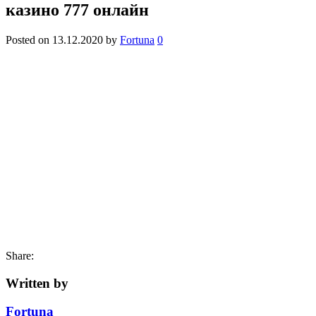
казино 777 онлайн
Posted on
13.12.2020
by
Fortuna
0
Share:
Written by
Fortuna