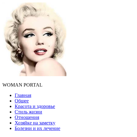
WOMAN PORTAL
Главная
Общее
Красота и здоровье
Стиль жизни
Отношения
Хозяйке на заметку
Болезни и их лечение