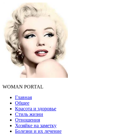
WOMAN PORTAL
Главная
Общее
Красота и здоровье
Стиль жизни
Отношения
Хозяйке на заметку
Болезни и их лечение