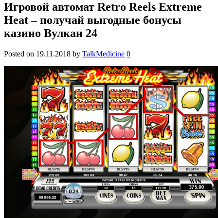
Игровой автомат Retro Reels Extreme
Heat – получай выгодные бонусы
казино Вулкан 24
Posted on
19.11.2018
by
TalkMedicine
0