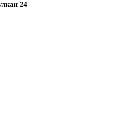
улкан 24