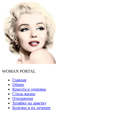
WOMAN PORTAL
Главная
Общее
Красота и здоровье
Стиль жизни
Отношения
Хозяйке на заметку
Болезни и их лечение