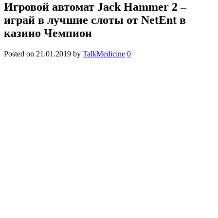
Игровой автомат Jack Hammer 2 –
играй в лучшие слоты от NetEnt в
казино Чемпион
Posted on
21.01.2019
by
TalkMedicine
0