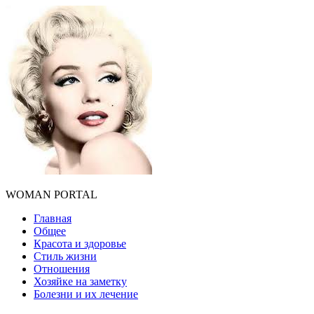
WOMAN PORTAL
Главная
Общее
Красота и здоровье
Стиль жизни
Отношения
Хозяйке на заметку
Болезни и их лечение