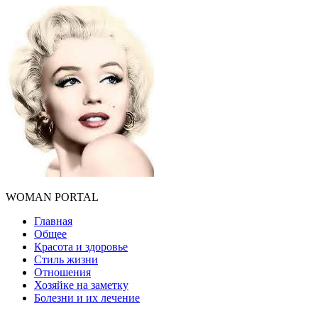
WOMAN PORTAL
Главная
Общее
Красота и здоровье
Стиль жизни
Отношения
Хозяйке на заметку
Болезни и их лечение