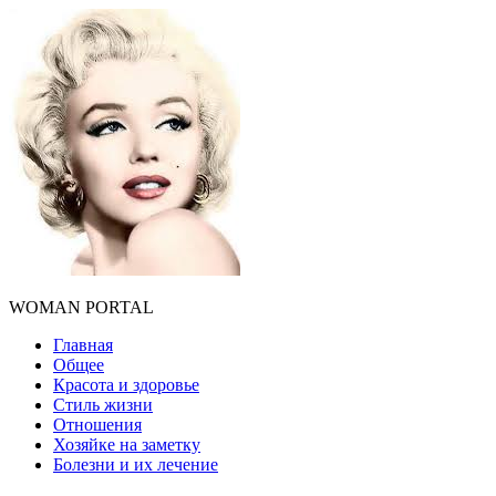
WOMAN PORTAL
Главная
Общее
Красота и здоровье
Стиль жизни
Отношения
Хозяйке на заметку
Болезни и их лечение