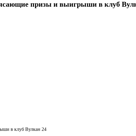
трясающие призы и выигрыши в клуб Вул
рыши в клуб Вулкан 24