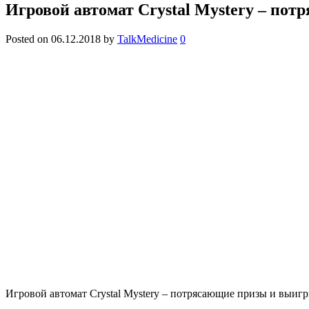
Игровой автомат Crystal Mystery – по
Posted on
06.12.2018
by
TalkMedicine
0
Игровой автомат Crystal Mystery – потрясающие призы и выиг