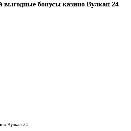
й выгодные бонусы казино Вулкан 24
ино Вулкан 24