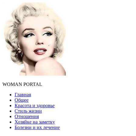
WOMAN PORTAL
Главная
Общее
Красота и здоровье
Стиль жизни
Отношения
Хозяйке на заметку
Болезни и их лечение