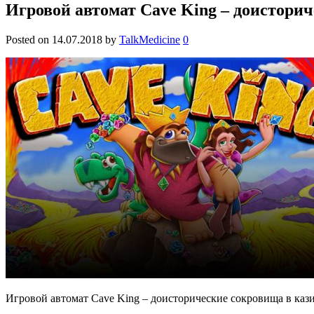
Игровой автомат Cave King – доисторич
Posted on
14.07.2018
by
TalkMedicine
0
Игровой автомат Cave King – доисторические сокровища в каз