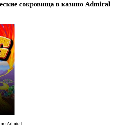
еские сокровища в казино Admiral
ино Admiral