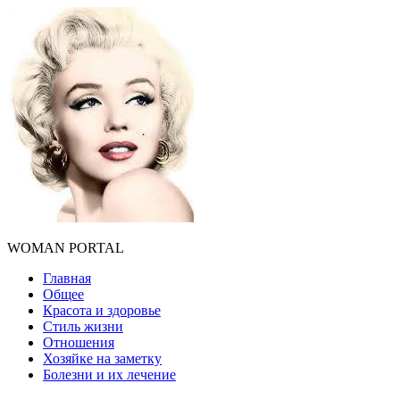
WOMAN PORTAL
Главная
Общее
Красота и здоровье
Стиль жизни
Отношения
Хозяйке на заметку
Болезни и их лечение