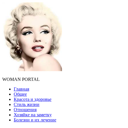
WOMAN PORTAL
Главная
Общее
Красота и здоровье
Стиль жизни
Отношения
Хозяйке на заметку
Болезни и их лечение