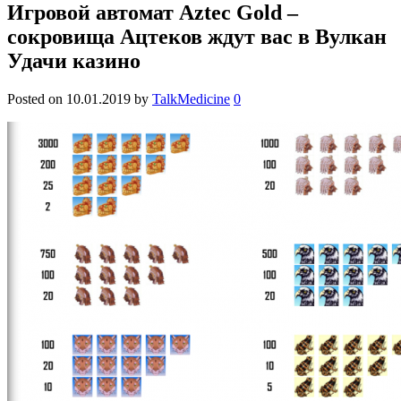
Игровой автомат Aztec Gold –
сокровища Ацтеков ждут вас в Вулкан
Удачи казино
Posted on
10.01.2019
by
TalkMedicine
0