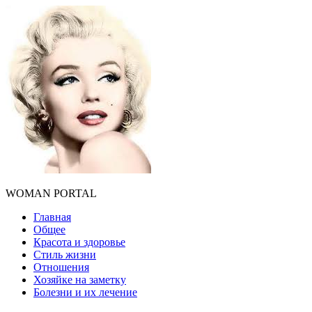
WOMAN PORTAL
Главная
Общее
Красота и здоровье
Стиль жизни
Отношения
Хозяйке на заметку
Болезни и их лечение