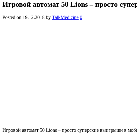
Игровой автомат 50 Lions – просто су
Posted on
19.12.2018
by
TalkMedicine
0
Игровой автомат 50 Lions – просто суперские выигрыши в моб