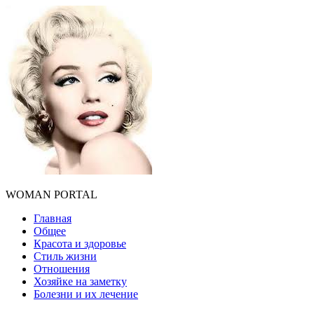
WOMAN PORTAL
Главная
Общее
Красота и здоровье
Стиль жизни
Отношения
Хозяйке на заметку
Болезни и их лечение